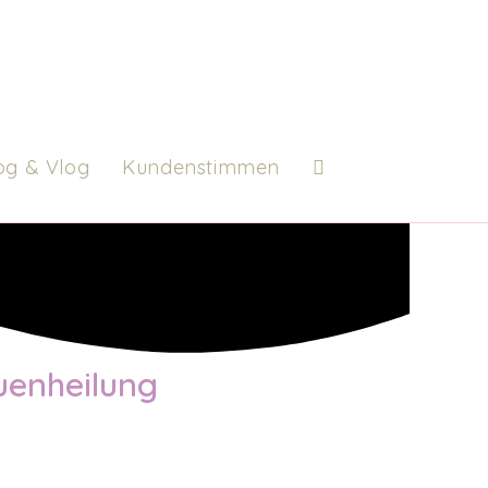
og & Vlog
Kundenstimmen
Website-
Suche
umschalten
uenheilung